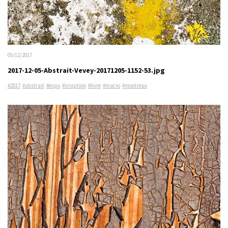
05/12/2017
2017-12-05-Abstrait-Vevey-20171205-1152-53.jpg
#2017
#abstrait
#expo
#irruption
#livre
#macro
#montreux