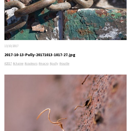
13/10/2017
2017-10-13-Pully-20171013-1017-27.jpg
#2017
#chaine
#couleurs
#macro
#pully
#rouille