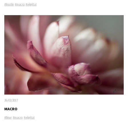
#feuille
#macro
#végétal
26/02/2017
MACRO
#fleur
#macro
#végétal