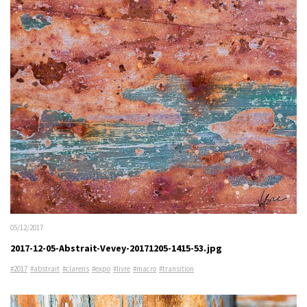
05/12/2017
2017-12-05-Abstrait-Vevey-20171205-1415-53.jpg
#2017
#abstrait
#clarens
#expo
#livre
#macro
#transition