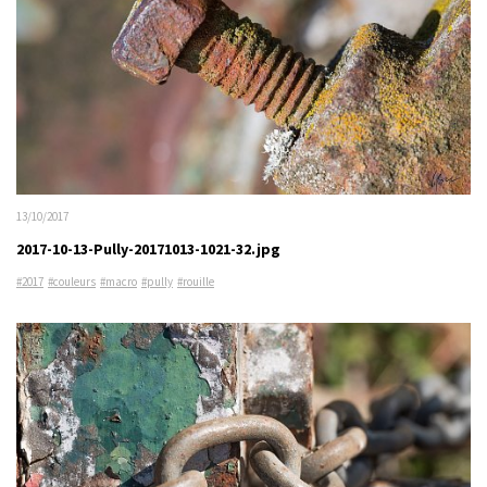
13/10/2017
2017-10-13-Pully-20171013-1021-32.jpg
#2017
#couleurs
#macro
#pully
#rouille