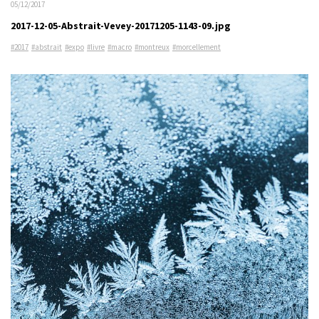
05/12/2017
2017-12-05-Abstrait-Vevey-20171205-1143-09.jpg
#2017
#abstrait
#expo
#livre
#macro
#montreux
#morcellement