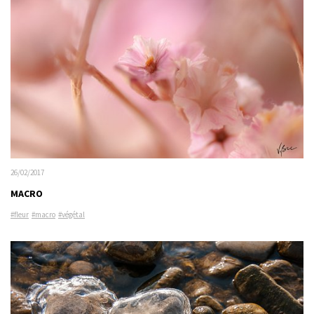
26/02/2017
MACRO
#fleur
#macro
#végétal