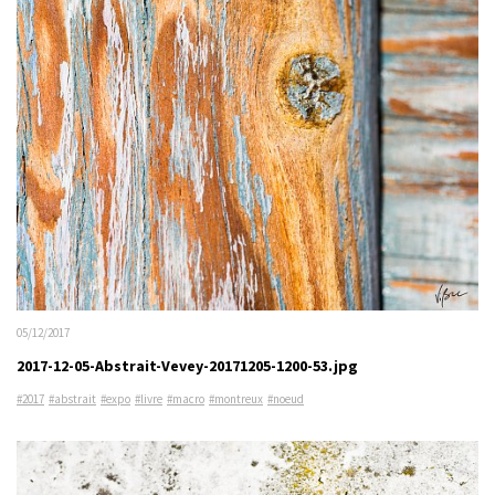
05/12/2017
2017-12-05-Abstrait-Vevey-20171205-1200-53.jpg
#2017
#abstrait
#expo
#livre
#macro
#montreux
#noeud