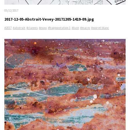
05/12/2017
2017-12-05-Abstrait-Vevey-20171205-1419-09.jpg
#2017
#abstrait
#clarens
#expo
#fragmentation 1
#livre
#macro
#noir et blanc