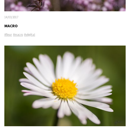
14/03/2017
MACRO
#fleur
#macro
#végétal