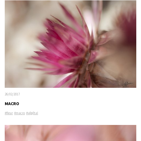
26/02/2017
MACRO
#fleur
#macro
#végétal