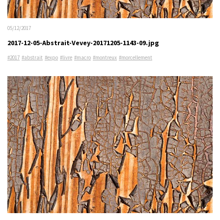
05/12/2017
2017-12-05-Abstrait-Vevey-20171205-1143-09.jpg
#2017
#abstrait
#expo
#livre
#macro
#montreux
#morcellement