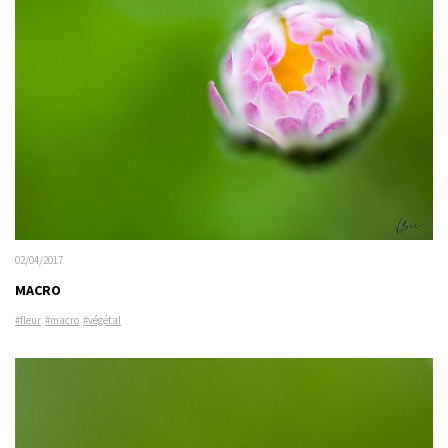
02/04/2017
MACRO
#fleur
#macro
#végétal