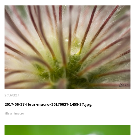
27/06/2017
2017-06-27-fleur-macro-20170627-1458-37.jpg
#fleur
#macro