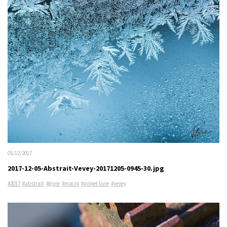
05/12/2017
2017-12-05-Abstrait-Vevey-20171205-0945-30.jpg
#2017
#abstrait
#givre
#macro
#projet livre
#vevey