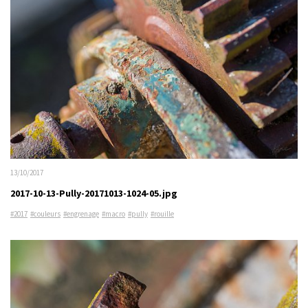
13/10/2017
2017-10-13-Pully-20171013-1024-05.jpg
#2017
#couleurs
#engrenage
#macro
#pully
#rouille