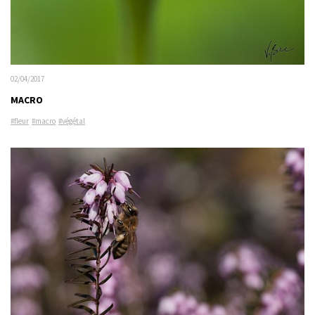
02/04/2017
MACRO
#fleur
#macro
#végétal