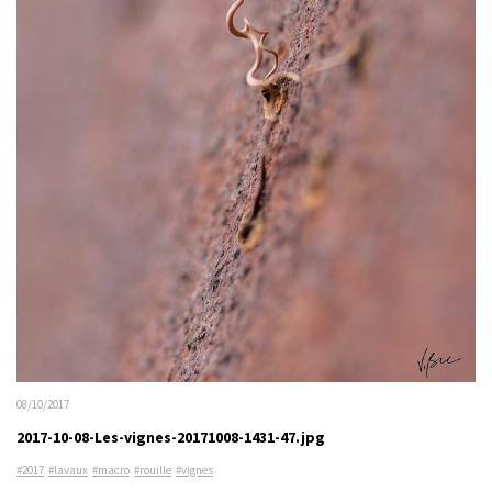
08/10/2017
2017-10-08-Les-vignes-20171008-1431-47.jpg
#2017
#lavaux
#macro
#rouille
#vignes