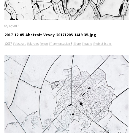
05/12/2017
2017-12-05-Abstrait-Vevey-20171205-1419-35.jpg
#2017
#abstrait
#clarens
#expo
#fragmentation 3
#livre
#macro
#noir et blanc